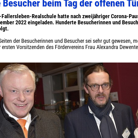
e Besucher beim Tag der offenen T
Fallersleben-Realschule hatte nach zweijähriger Corona-Paus
ember 2022 eingeladen. Hunderte Besucherinnen und Besucher
lgt.
eiten der Besucherinnen und Besucher sei sehr gut gewesen, me
 ersten Vorsitzenden des Fördervereins Frau Alexandra Dewente