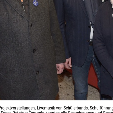
Projektvorstellungen, Livemusik von Schülerbands, Schulführun
Foyer. Bei einer Tombola konnten alle Besucherinnen und Besuc