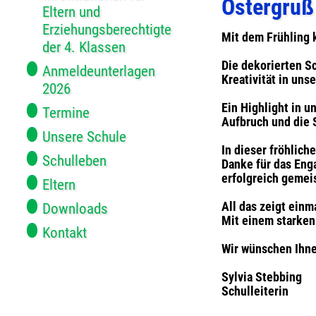
Ostergruß 
Eltern und
Erziehungsberechtigte
Mit dem Frühling 
der 4. Klassen
Die dekorierten Sc
Anmeldeunterlagen
Kreativität in uns
2026
Ein Highlight in 
Termine
Aufbruch und die 
Unsere Schule
In dieser fröhlic
Schulleben
Danke für das Eng
erfolgreich gemei
Eltern
All das zeigt einm
Downloads
Mit einem starken
Kontakt
Wir wünschen Ihne
Sylvia Stebbing
Schulleiterin